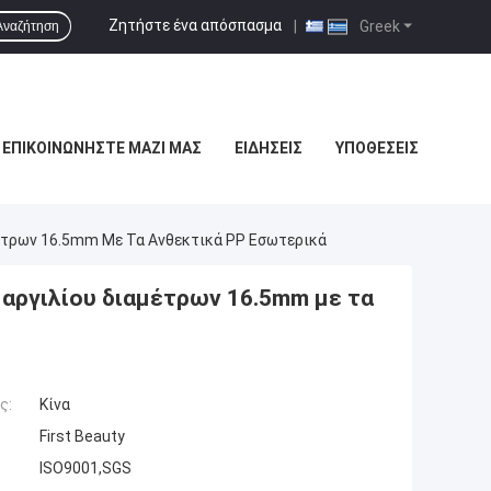
Ζητήστε ένα απόσπασμα
|
Greek
Αναζήτηση
ΕΠΙΚΟΙΝΩΝΉΣΤΕ ΜΑΖΊ ΜΑΣ
ΕΙΔΉΣΕΙΣ
ΥΠΟΘΈΣΕΙΣ
τρων 16.5mm Με Τα Ανθεκτικά PP Εσωτερικά
αργιλίου διαμέτρων 16.5mm με τα
ς:
Κίνα
First Beauty
ISO9001,SGS