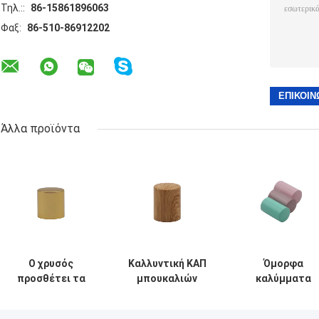
Τηλ.::
86-15861896063
Φαξ:
86-510-86912202
Άλλα προϊόντα
Ο χρυσός
Καλλυντική ΚΑΠ
Όμορφα
προσθέτει τα
μπουκαλιών
καλύμματα
καλύμματα
μεταφοράς
μπουκαλιών
μπουκαλιών
νερού, ξύλινο
αρώματος στ