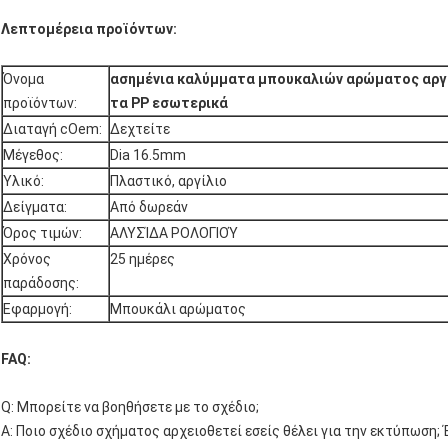
Λεπτομέρεια προϊόντων:
Όνομα
ασημένια καλύμματα μπουκαλιών αρώματος αργι
προϊόντων:
τα PP εσωτερικά
Διαταγή cOem:
Δεχτείτε
Μέγεθος:
Dia 16.5mm
Υλικό:
Πλαστικό, αργίλιο
Δείγματα:
Από δωρεάν
Όρος τιμών:
ΑΛΥΣΊΔΑ ΡΟΛΟΓΙΟΎ
Χρόνος
25 ημέρες
παράδοσης:
Εφαρμογή:
Μπουκάλι αρώματος
FAQ:
Q: Μπορείτε να βοηθήσετε με το σχέδιο;
Α: Ποιο σχέδιο σχήματος αρχειοθετεί εσείς θέλει για την εκτύπωση