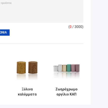
(
0
/ 3000)
Ξύλινα
Ζωηρόχρωμο
καλύμματα
αργίλιο ΚΑΠ
μπουκαλιών
αρώματος
ο
αρώματος
καπακιών