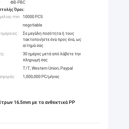
:
ΦΒ-PBC
τολής Όροι:
ελίας min:
10000 PCS
negotiable
ομέρειες:
Σε μεγάλη ποσότητα ή τους
τακτοποιήστε ένα προς ένα, ως
αίτημά σας
ης:
30 ημέρες μετά από λάβετε την
πληρωμή σας
T/T, Western Union, Paypal
σφοράς:
1,000,000 PC/μήνας
έτρων 16.5mm με τα ανθεκτικά PP