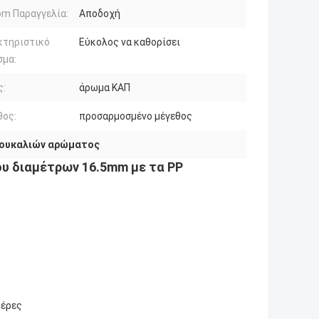
m Παραγγελία:
Αποδοχή
κτηριστικό
Εύκολος να καθορίσει
σμα:
ς:
άρωμα ΚΑΠ
θος:
προσαρμοσμένο μέγεθος
πουκαλιών αρώματος
υ διαμέτρων 16.5mm με τα PP
μέρες